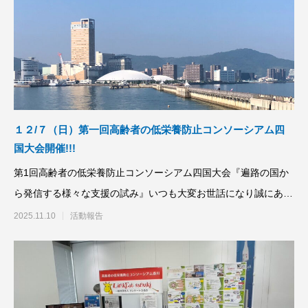
2026.03.05
2025.11.10
１２/７（日）第一回高齢者の低栄養防止コンソーシアム四
国大会開催!!!
第1回高齢者の低栄養防止コンソーシアム四国大会『遍路の国か
ら発信する様々な支援の試み』いつも大変お世話になり誠にあり
がとうございます。
2025.11.10
活動報告