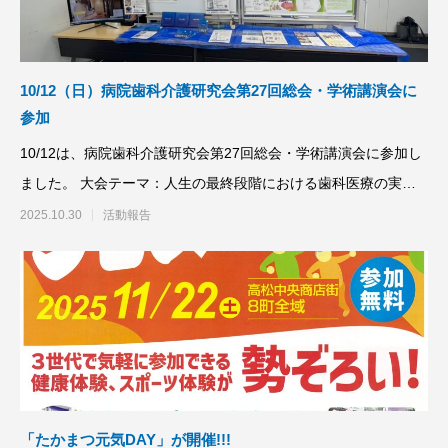
10/12（日）病院歯科介護研究会第27回総会・学術講演会に
参加
10/12は、病院歯科介護研究会第27回総会・学術講演会に参加し
ました。 大会テーマ：人生の最終段階における歯科医療の実践
食べるを支
2025.10.30
活動報告
「たかまつ元気DAY」が開催!!!