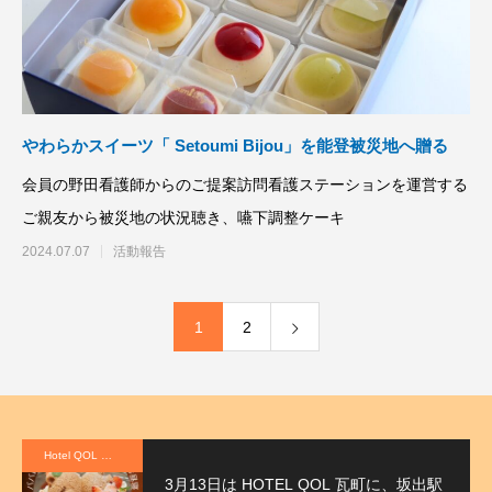
やわらかスイーツ「 Setoumi Bijou」を能登被災地へ贈る
会員の野田看護師からのご提案訪問看護ステーションを運営する
ご親友から被災地の状況聴き、嚥下調整ケーキ
2024.07.07
活動報告
1
2
Hotel QOL 瓦町
3月13日は HOTEL QOL 瓦町に、坂出駅