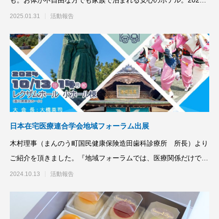
も。お体が不自由な方でも家族で泊まれる安心のホテル。2025
年1月31日吉日オー
2025.01.31
活動報告
日本在宅医療連合学会地域フォーラム出展
木村理事（まんのう町国民健康保険造田歯科診療所 所長）より
ご紹介を頂きました。『地域フォーラムでは、医療関係だけでな
く、介護にまつわるお金
2024.10.13
活動報告