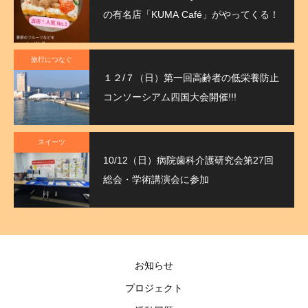
の有名店「KUMA Café」がやってくる！
旅行につなぐ
１２/７（日）第一回高齢者の低栄養防止
コンソーシアム四国大会開催!!!
スイーツ
10/12（日）病院歯科介護研究会第27回
総会・学術講演会に参加
お知らせ
プロジェクト