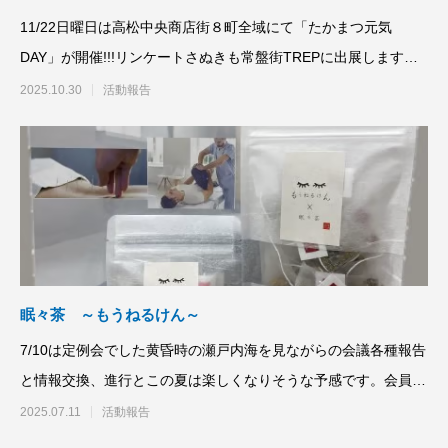
11/22日曜日は高松中央商店街８町全域にて「たかまつ元気
DAY」が開催!!!リンケートさぬきも常盤街TREPに出展します。
みなさま
2025.10.30
活動報告
眠々茶 ～もうねるけん～
7/10は定例会でした黄昏時の瀬戸内海を見ながらの会議各種報告
と情報交換、進行とこの夏は楽しくなりそうな予感です。会員の
水藤様からのご
2025.07.11
活動報告