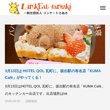
3月13日は HOTEL QOL 瓦町に、坂出駅の有名店「KUMA
Café」がやってくる！
3月13日はHOTEL QOL 瓦町に、坂出駅の有名店「KUMA Café」
のキッチンカー出店です。出店場所はhtt
栄養
命
教育･研究
2026.03.05
活動報告
3月13日は HOTEL QOL 瓦町に、坂出駅の有名店
１２/７（日）第一回高
「KUMA Café」がやってくる！
シアム四国大会開催!!!
栄養をつなぐ
命をつなぐ
教育･研究につなぐ