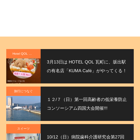
2026.03.05
2025.11.10
Hotel QOL 瓦町
3月13日は HOTEL QOL 瓦町に、坂出駅
の有名店「KUMA Café」がやってくる！
旅行につなぐ
１２/７（日）第一回高齢者の低栄養防止
コンソーシアム四国大会開催!!!
スイーツ
10/12（日）病院歯科介護研究会第27回