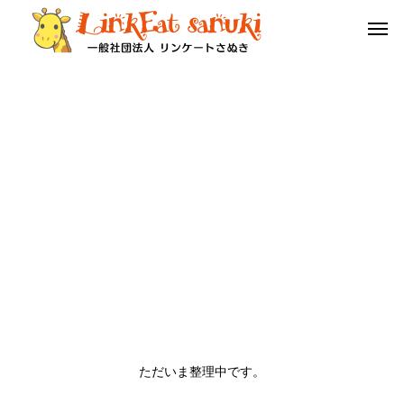
栄養
命
教育･研究
ただいま整理中です。
3月13日は HOTEL QOL 瓦町に、坂出駅の有名店
１２/７（日）第一回高
「KUMA Café」がやってくる！
シアム四国大会開催!!!
栄養をつなぐ
命をつなぐ
教育･研究につなぐ