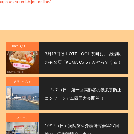
https://setoumi-bijou.online/
Hotel QOL 瓦町
3月13日は HOTEL QOL 瓦町に、坂出駅
の有名店「KUMA Café」がやってくる！
旅行につなぐ
１２/７（日）第一回高齢者の低栄養防止
コンソーシアム四国大会開催!!!
スイーツ
10/12（日）病院歯科介護研究会第27回