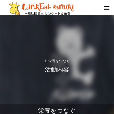
1. 栄養をつなぐ
活動内容
栄養
命
教育･研究
3月13日は HOTEL QOL 瓦町に、坂出駅の有名店
１２/７（日）第一回高
栄養をつなぐ
「KUMA Café」がやってくる！
シアム四国大会開催!!!
栄養をつなぐ
命をつなぐ
教育･研究につなぐ