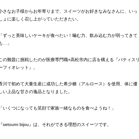
小さなお子様からお年寄りまで、スイーツがお好きなみなさんに、いっ
しょに楽しく召し上がっていただきたい。
「ずっと美味しいケーキが食べたい！噛む力、飲み込む力が弱ってきて
も…」
この難題に挑戦したのが医療専門職×高松市内に店を構える『パティス
ーフィオレット』。
香川で初めて大量生産に成功した希少糖（アルロース）を使用、体に優
しい上品な甘さの逸品となりました。
「いくつになっても笑顔で家族一緒なものを食べようね！」
『setoumi bijou』は、それができる理想のスイーツです。