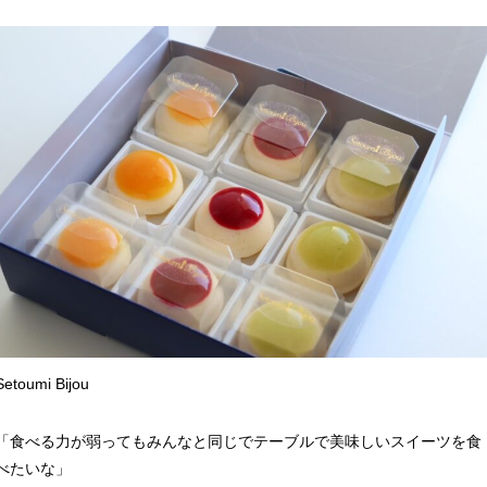
Setoumi Bijou
「食べる力が弱ってもみんなと同じでテーブルで美味しいスイーツを食
べたいな」