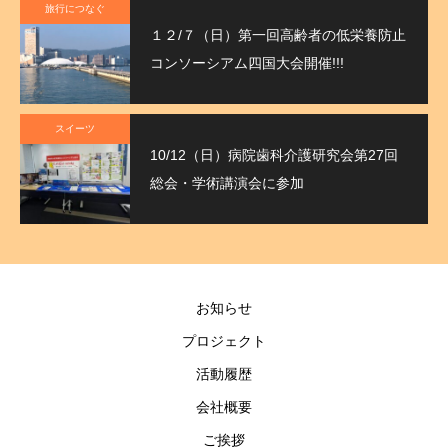
旅行につなぐ
１２/７（日）第一回高齢者の低栄養防止
コンソーシアム四国大会開催!!!
スイーツ
10/12（日）病院歯科介護研究会第27回
総会・学術講演会に参加
お知らせ
プロジェクト
活動履歴
会社概要
ご挨拶