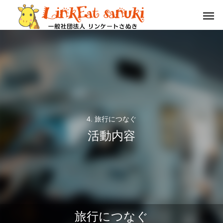
4. 旅行につなぐ
活動内容
栄養
命
教育･研究
3月13日は HOTEL QOL 瓦町に、坂出駅の有名店
１２/７（日）第一回高
旅行につなぐ
「KUMA Café」がやってくる！
シアム四国大会開催!!!
栄養をつなぐ
命をつなぐ
教育･研究につなぐ